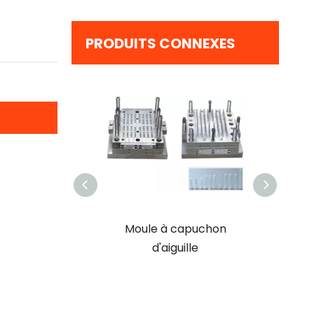
PRODUITS CONNEXES
Moule à capuchon
Moule de connecteur en Y
d'aiguille
pour ensemble de
perfusion jetable