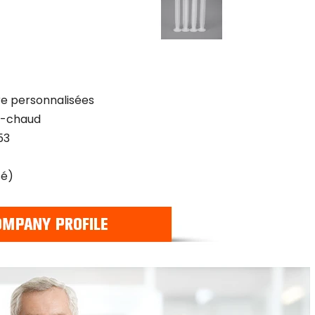
re personnalisées
mi-chaud
53
sé)