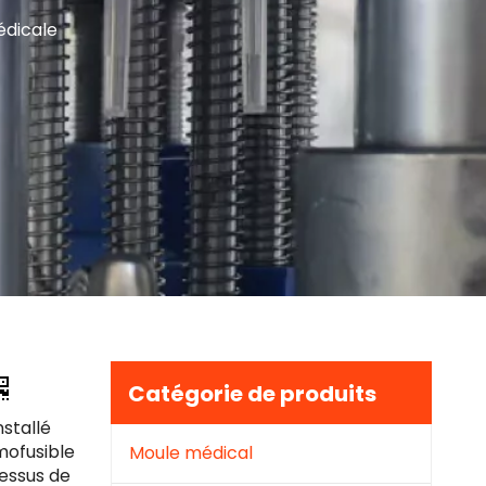
édicale
Catégorie de produits
nstallé
mofusible
Moule médical
cessus de