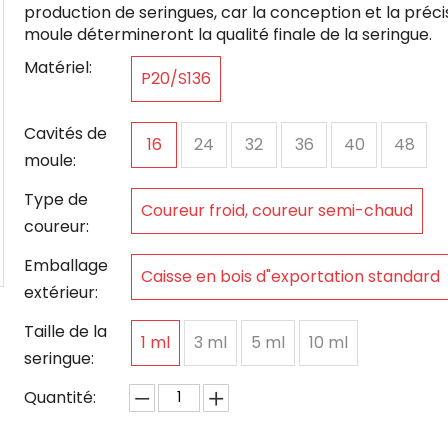
production de seringues, car la conception et la préci
moule détermineront la qualité finale de la seringue.
Matériel:
P20/S136
Cavités de
16
24
32
36
40
48
moule:
Type de
Coureur froid, coureur semi-chaud
coureur:
Emballage
Caisse en bois d"exportation standard
extérieur:
Taille de la
1 ml
3 ml
5 ml
10 ml
seringue:
Quantité: