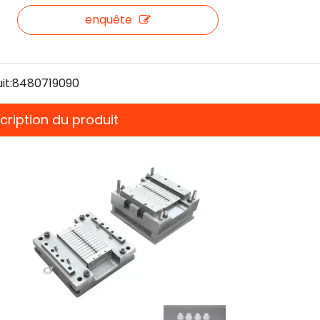
enquête
it:
8480719090
cription du produit
Moule de baril de seringue
jetable