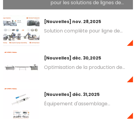
pour les solutions de lignes de
production de seringues
[Nouvelles]
nov. 28,2025
Solution complète pour ligne de
production de seringues de 3 ml, 5
ml et 10 ml
[Nouvelles]
déc. 30,2025
Optimisation de la production de
tubes en PVC pour les sets de
perfusion : solutions de fabrication
avancées
[Nouvelles]
déc. 31,2025
Équipement d'assemblage
automatisé : améliorer l'efficacité
et la précision de la fabrication