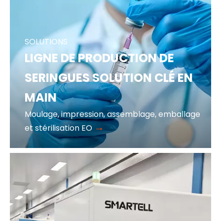
SOLUTIONS
LIGNE DE PRODUCTION DE
SERINGUES SOLUTION CLÉ EN
MAIN
Moulage, impression, assemblage, emballage
→
et stérilisation EO