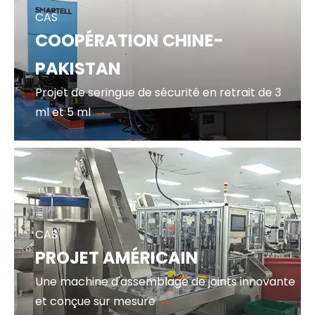
CAS
COOPÉRATION CHINE-
PAKISTAN
Projet de seringue de sécurité en retrait de 3
→
ml et 5 ml
CAS
PROJET AMÉRICAIN
Une machine d'assemblage de joints innovante
→
et conçue sur mesure