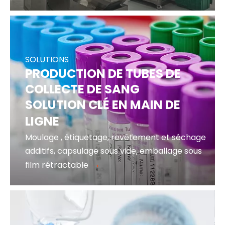
SOLUTIONS
PRODUCTION DE TUBES DE
COLLECTE DE SANG
SOLUTION CLÉ EN MAIN DE
LIGNE
Moulage
, étiquetage, revêtement et séchage
additifs, capsulage sous vide, emballage sous
→
film rétractable