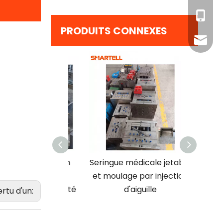
+86 - 1
PRODUITS CONNEXES
info@s
 par injection
Seringue médicale jetable
Moule
ue et aiguille
et moulage par injection
cavité
de haute qualité
d'aiguille
seringue 
ertu d'un:
ant de moules