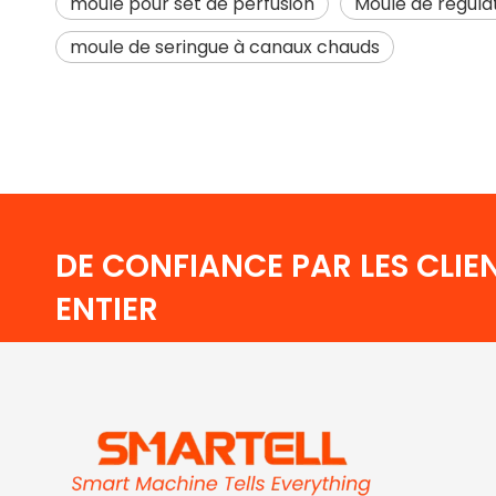
moule pour set de perfusion
Moule de régula
moule de seringue à canaux chauds
DE CONFIANCE PAR LES CLI
ENTIER