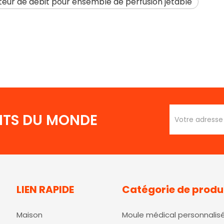
teur de débit pour ensemble de perfusion jetable
ENTS DU MONDE
LIEN RAPIDE
Catégorie de produ
Maison
Moule médical personnalis