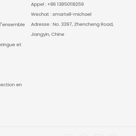
Appel : +86 13850118259
Wechat : smartell-michael
Adresse : No. 3397, Zhencheng Road,
l"ensemble
Jiangyin, Chine
ringue et
jection en