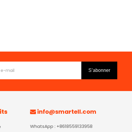
S’abonner
its
info@smartell.com

WhatsApp : +8618559133958
é