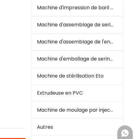
Machine d'impression de baril à seringue
Machine d'assemblage de seringue
Machine d'assemblage de l'ensemble de perfusion
Machine d'emballage de seringues et d'infusion
Machine de stérilisation Eto
Extrudeuse en PVC
Machine de moulage par injection en plastique
Autres
+ 86 18