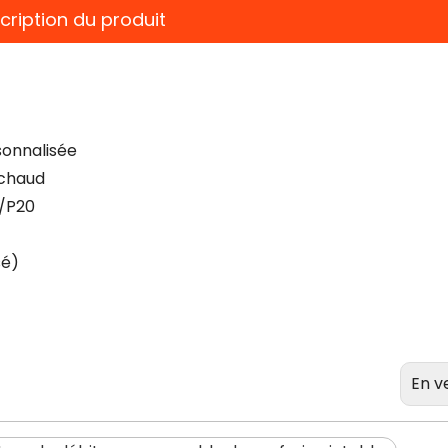
cription du produit
sonnalisée
-chaud
3/P20
sé)
Moulage
Sering
jetables 
En v
fabric