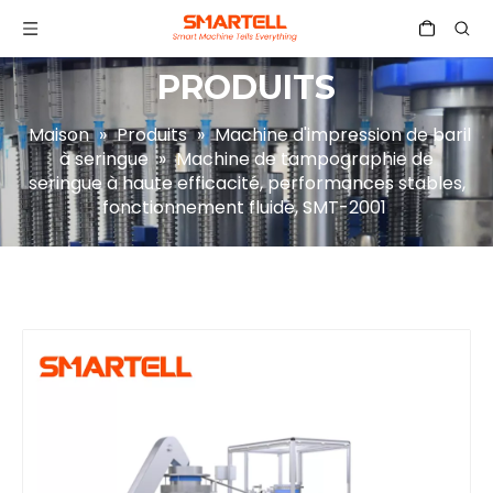
PRODUITS
Maison
»
Produits
»
Machine d'impression de baril
à seringue
»
Machine de tampographie de
seringue à haute efficacité, performances stables,
fonctionnement fluide, SMT-2001