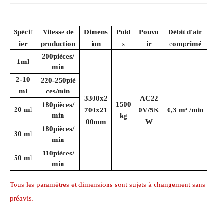
Spécif
Vitesse de
Dimens
Poid
Pouvo
Débit d'air
ier
production
ion
s
ir
comprimé
2
0
0
pièces/
1
ml
min
2-10
22
0
-250
piè
ml
ces/min
3300x2
AC22
1500
180
pièces/
20 ml
700x21
0V/5K
0,3
m³
/min
min
kg
00mm
W
180
pièces/
30 ml
min
110
pièces/
50 ml
min
Tous les paramètres et dimensions sont sujets à changement sans
préavis.