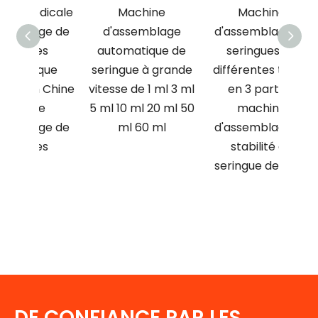
icale
Machine
Machine
ge de
d'assemblage
d'assemblage de
d'as
s
automatique de
seringues de
serin
que
seringue à grande
différentes tailles
de 
 Chine
vitesse de 1 ml 3 ml
en 3 parties,
accr
e
5 ml 10 ml 20 ml 50
machine
du
ge de
ml 60 ml
d'assemblage de
s
stabilité de
seringue de puits
DE CONFIANCE PAR LES