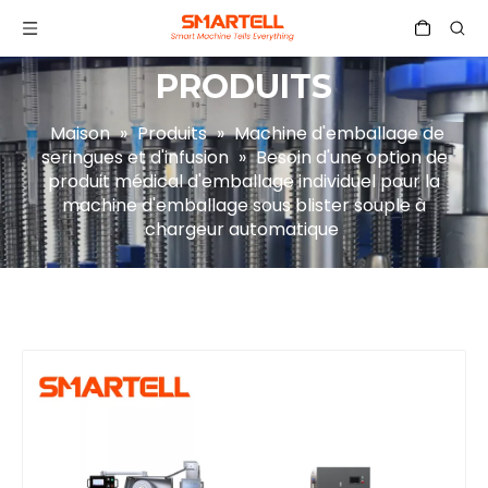
PRODUITS
Maison
»
Produits
»
Machine d'emballage de
seringues et d'infusion
»
Besoin d'une option de
produit médical d'emballage individuel pour la
machine d'emballage sous blister souple à
chargeur automatique