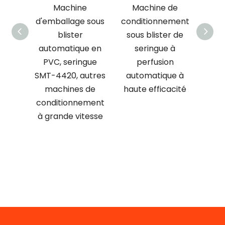
e
Machine de
Ligne complète
Imp
 sous
conditionnement
d'assemblage de
t
sous blister de
corps de seringue,
pr
e en
seringue à
de piston et de
serin
ngue
perfusion
joint
e
utres
automatique à
 de
haute efficacité
ement
tesse