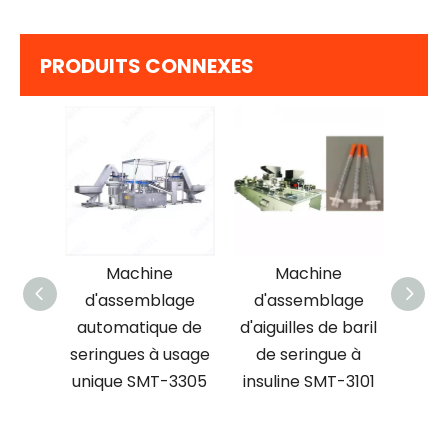
PRODUITS CONNEXES
e
Machine
Machine
ge de
d'assemblage
d'assemblage
d'
 à
automatique de
d'aiguilles de baril
d
-3008
seringues à usage
de seringue à
hyp
unique SMT-3305
insuline SMT-3101
en
auto