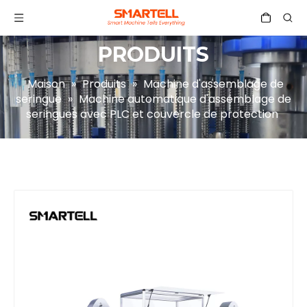
PRODUITS
Maison
»
Produits
»
Machine d'assemblage de
seringue
»
Machine automatique d'assemblage de
seringues avec PLC et couvercle de protection