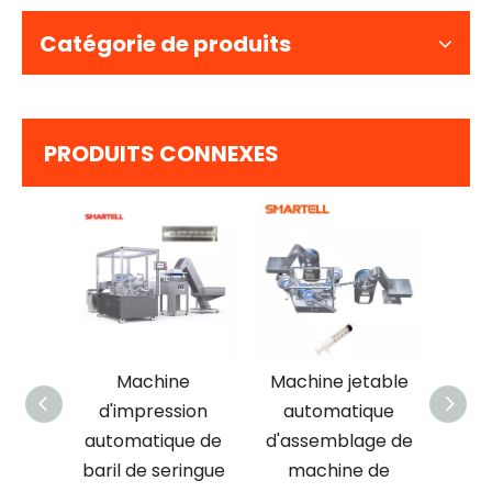
Catégorie de produits
PRODUITS CONNEXES
e
Machine
Machine jetable
ion
d'impression
automatique
hy
de
automatique de
d'assemblage de
en
n
baril de seringue
machine de
au