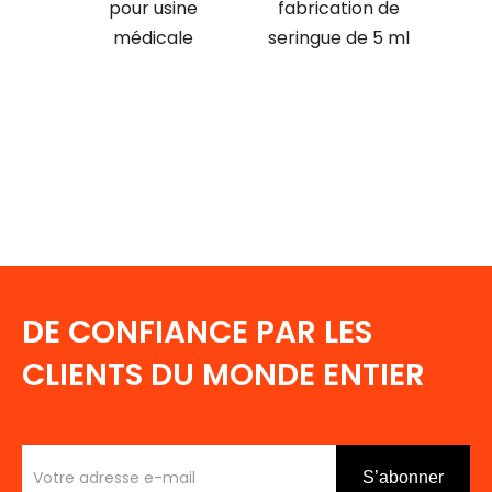
ent
pour usine
fabrication de
d'
 baril
médicale
seringue de 5 ml
ue
d
3 ML
DE CONFIANCE PAR LES
CLIENTS DU MONDE ENTIER
S’abonner