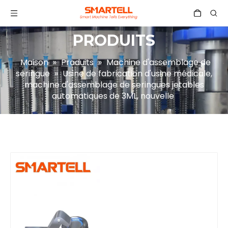
PRODUITS
Maison
»
Produits
»
Machine d'assemblage de
seringue
»
Usine de fabrication d'usine médicale,
machine d'assemblage de seringues jetables
automatiques de 3ML, nouvelle