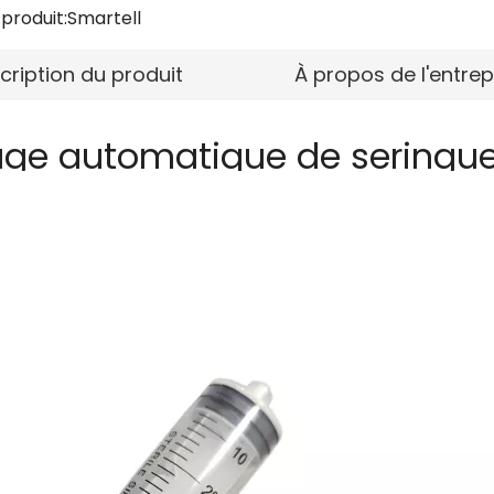
produit:
Smartell
cription du produit
À propos de l'entrep
ge automatique de seringu
Machine d'assembl
seringues à solution 
et à sécurité amél
SMT-3305