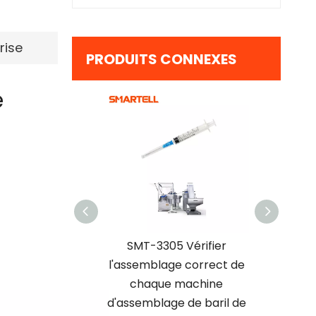
rise
PRODUITS CONNEXES
e
age de
SMT-3305 Vérifier
SMT-3305 avec ma
fiable
l'assemblage correct de
d'assemblage 
iorée
chaque machine
seringues à écono
d'assemblage de baril de
coûts de contrôl