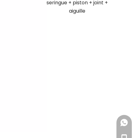
seringue + piston + joint +
qualité
aiguille
+ 86 18