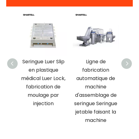
ne de
Seringue Luer Slip
Ligne de
La 
n de
en plastique
fabrication
plast
de
médical Luer Lock,
automatique de
par
fabrication de
machine
ass
 de
moulage par
d'assemblage de
c
en
injection
seringue Seringue
pro
en 3
jetable faisant la
seri
machine