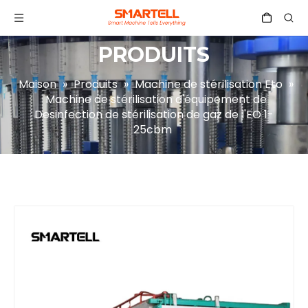
PRODUITS
Maison
»
Produits
»
Machine de stérilisation Eto
»
Machine de stérilisation d'équipement de
Desinfection de stérilisation de gaz de l'EO 1-
25cbm