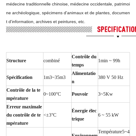
médecine traditionnelle chinoise, médecine occidentale, patrimoi
ne archéologique, spécimens d'animaux et de plantes, documen
t d'information, archives et peintures, etc.
Contrôle du
Structure
combiné
1min ~ 99h
temps
Alimentatio
Spécification
1m3~35m3
380 V 50 Hz
n
Contrôle de la te
0~100°C
Pouvoir
3~5Kw
mpérature
Erreur maximale
Énergie élec
du contrôle de te
<±3°C
6 ~ 55 kW
trique
mpérature
Température5~4
Environnem