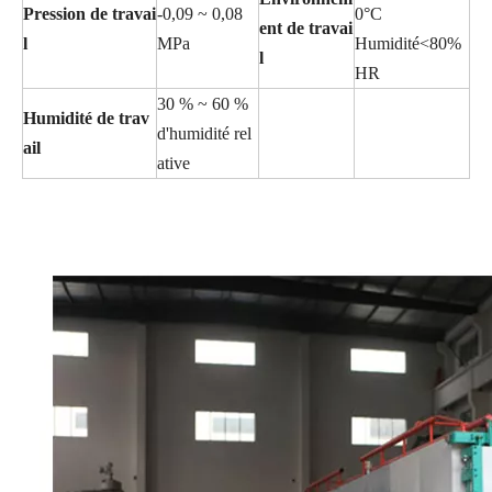
Pression de travai
-0,09 ~ 0,08
0°C
ent de travai
l
MPa
Humidité<80%
l
HR
30 % ~ 60 %
Humidité de trav
d'humidité rel
ail
ative