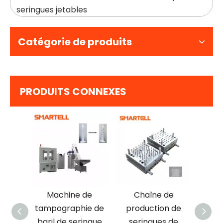
seringues jetables
Catégorie de produits
PRODUITS CONNEXES
de
Machine de
Chaîne de
M
n de
tampographie de
production de
cond
s,
baril de seringue
seringues de
so