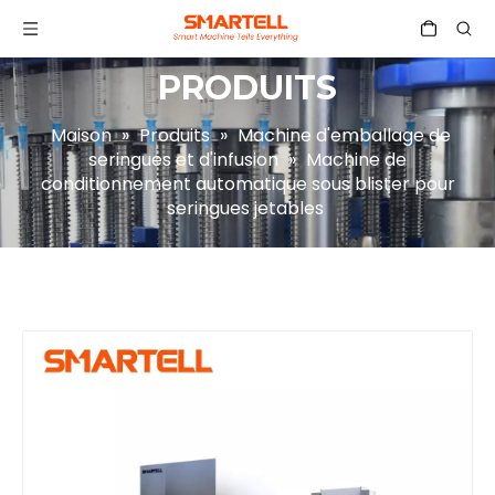
PRODUITS
Maison
»
Produits
»
Machine d'emballage de
seringues et d'infusion
»
Machine de
conditionnement automatique sous blister pour
seringues jetables