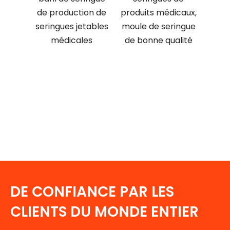
e
de production de
produits médicaux,
en
ge de
seringues jetables
moule de seringue
pe
ton de
médicales
de bonne qualité
ingue
au
pe
DE CONFIANCE PAR LES
CLIENTS DU MONDE ENTIER