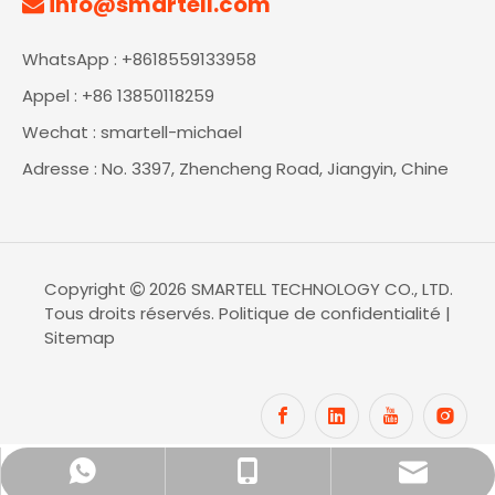
info@smartell.com

WhatsApp : +8618559133958
Appel : +86 13850118259
Wechat : smartell-michael
Adresse : No. 3397, Zhencheng Road, Jiangyin, Chine
Copyright
2026
SMARTELL TECHNOLOGY CO., LTD.

Tous droits réservés.
Politique de confidentialité
|
Sitemap
info@smartell.com
+86 - 13850118259
+ 86 18559133958