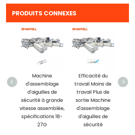
PRODUITS CONNEXES
il de
Machine
Efficacité du
r Lock
d'assemblage
travail Moins de
d'
reur
d'aiguilles de
travail Plus de
d'
ités,
sécurité à grande
sortie Machine
sé
de
vitesse assemblée,
d'assemblage
stab
haute
spécifications 18-
d'aiguilles de
et fi
27G
sécurité