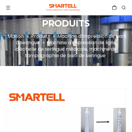
PRODUITS
Maison
»
Produits
»
Machine d'impression de baril
à seringue
»
Machine d'impression de ligne
d'échelle de seringue médicale, machine de
tampographie de baril de seringue