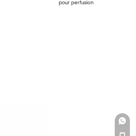
pour perfusion
+ 86 18