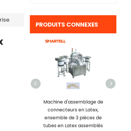
rise
PRODUITS CONNEXES
x
ine d'assemblage de
Machine d'extrusion et de
Mac
nnecteurs en Latex,
découpe de tubes en PVC
pla
emble de 3 pièces de
pour produits médicaux
Sma
s en Latex assemblés