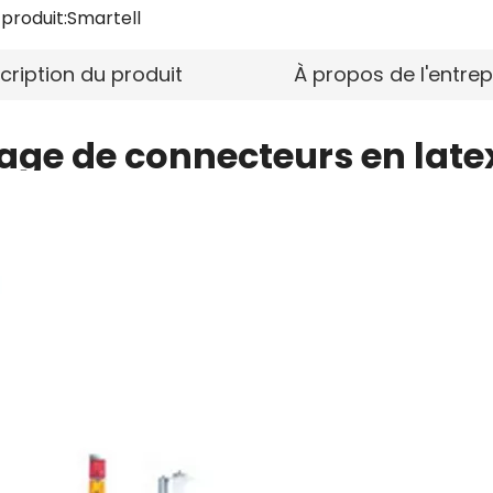
produit:
Smartell
cription du produit
À propos de l'entrep
ge de connecteurs en late
Machine d'assemblage de
Mach
connecteur de tube en
co
latex, ensemble en
ens
plastique pour perfusion
tube