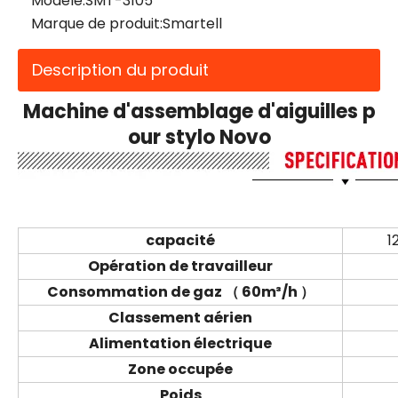
Modèle:
SMT-3105
Marque de produit:
Smartell
Description du produit
Machine d'assemblage d'aiguilles p
our stylo Novo
capacité
1
Opération de travailleur
Consommation de gaz
（
60m³/h
）
Classement aérien
Alimentation électrique
Zone occupée
Poids