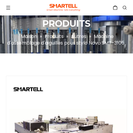
PRODUITS
Maison
»
Produits
»
Autres
»
Machine
d'assemblage d'aiguilles pour stylo Novo SMT-3105