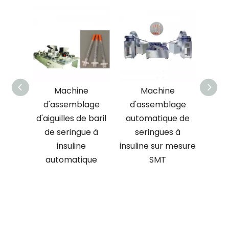
e
Machine
Machine
SMT 
age
d'assemblage
d'assemblage
Chi
 de
d'aiguilles de baril
automatique de
d'as
rande
de seringue à
seringues à
insuline
insuline sur mesure
auto
ent
automatique
SMT
que