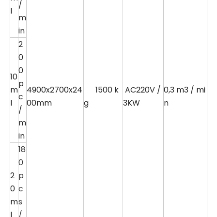
/
l
m
in
2
0
0
10
p
m
4900x2700x24
1500 k
AC220V /
0,3 m3 / mi
c
l
00mm
g
3KW
n
/
m
in
18
0
2
p
0
c
m
s
l
/