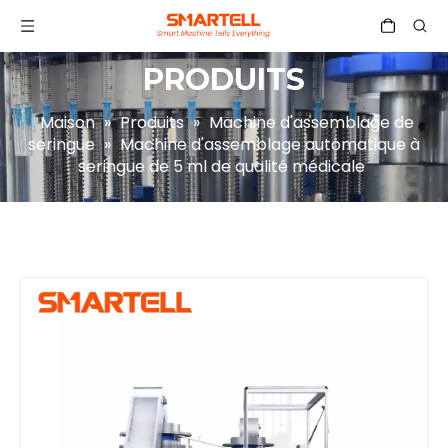
PRODUITS
Maison
»
Produits
»
Machine d'assemblage de
seringue
»
Machine d'assemblage automatique à
seringue de 5 ml de qualité médicale