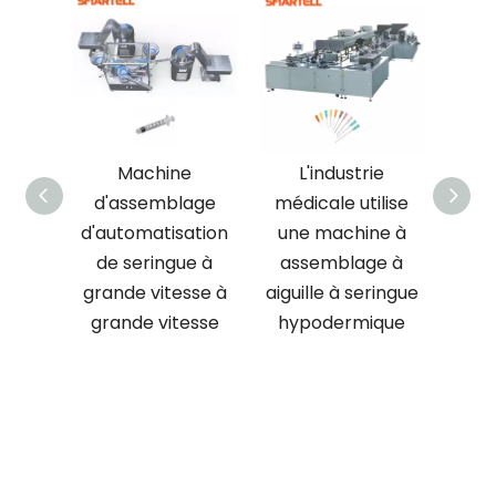
hine
L'industrie
Machine
emblage
médicale utilise
d'emballage à
atisation
une machine à
blister
ingue à
assemblage à
automatique à
s
vitesse à
aiguille à seringue
grande vitesse
 vitesse
hypodermique
pour seringue
médicale jetable