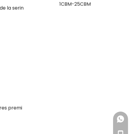
1CBM-25CBM
de la serin
ères premi
+ 86 18