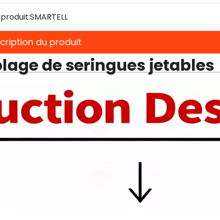
produit:
SMARTELL
cription du produit
age de seringues jetables
Machin
automatiq
sous bli
chaîne d
serin