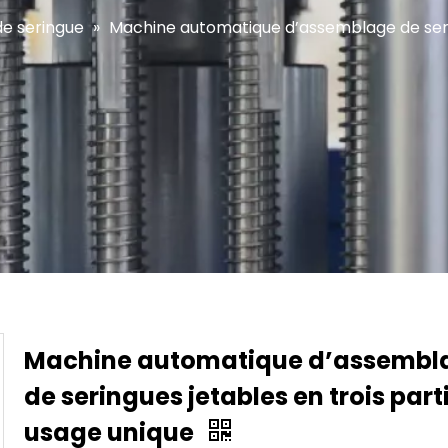
e seringue
»
Machine automatique d’assemblage de serin
Machine automatique d’assembl
de seringues jetables en trois part
usage unique