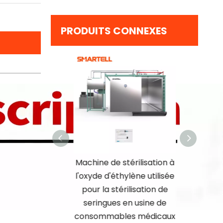
PRODUITS CONNEXES
e d'emballage
Machine de stérilisation à
Machine d
ue de seringues
l'oxyde d'éthylène utilisée
l'oxy
ster souple pour
pour la stérilisation de
seringue
e production de
seringues en usine de
tempé
gues jetables
consommables médicaux
Perfor