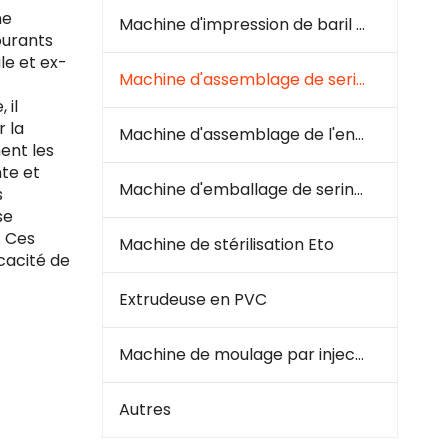
ne
Machine d'impression de baril à seringue
ourants
le et ex-
Machine d'assemblage de seringue
 il
r la
Machine d'assemblage de l'ensemble de perfusion
ment les
te et
Machine d'emballage de seringues et d'infusion
s
se
. Ces
Machine de stérilisation Eto
cacité de
Extrudeuse en PVC
Machine de moulage par injection en plastique
Autres