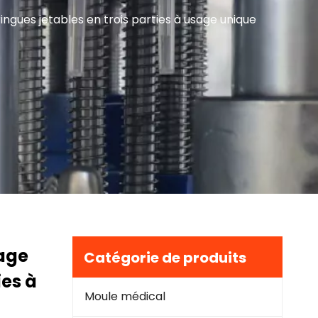
gues jetables en trois parties à usage unique
age
Catégorie de produits
ies à
Moule médical