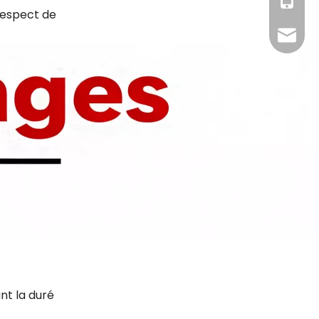
+86 - 1
respect de
info@s
nt la duré