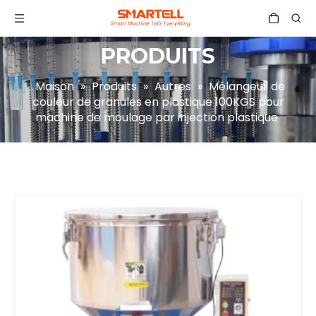
PRODUITS
Maison
»
Produits
»
Autres
»
Mélangeur de
couleur de granules en plastique 100KGS pour
machine de moulage par injection plastique