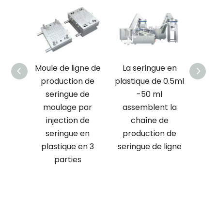
table
Moule de ligne de
La seringue en
Serin
x de la
production de
plastique de 0.5ml
en
ût de
seringue de
-50 ml
médic
e
moulage par
assemblent la
fab
n de
injection de
chaîne de
mo
s
seringue en
production de
plastique en 3
seringue de ligne
parties