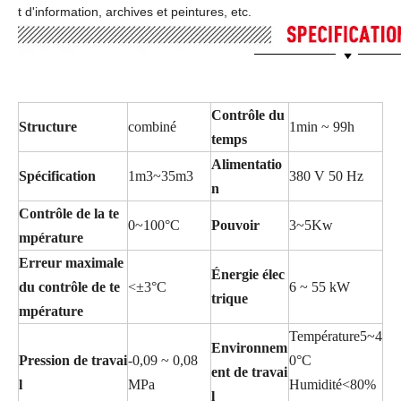
t d'information, archives et peintures, etc.
Contrôle du
Structure
combiné
1min ~ 99h
temps
Alimentatio
Spécification
1m3~35m3
380 V 50 Hz
n
Contrôle de la te
0~100°C
Pouvoir
3~5Kw
mpérature
Erreur maximale
Énergie élec
du contrôle de te
<±3°C
6 ~ 55 kW
trique
mpérature
Température5~4
Environnem
Pression de travai
-0,09 ~ 0,08
0°C
ent de travai
l
MPa
Humidité<80%
l