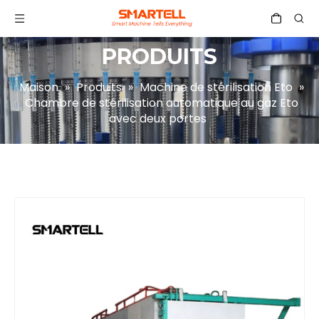
PRODUITS
Maison
»
Produits
»
Machine de stérilisation Eto
»
Chambre de stérilisation automatique au gaz Eto
avec deux portes